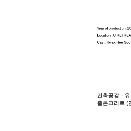
Year of production: 2
Location : U RETREA
Cast : Kwak Hee Soo
건축공감 - 
출콘크리트 (