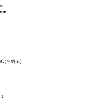
022
tects
GO(위하고)
019