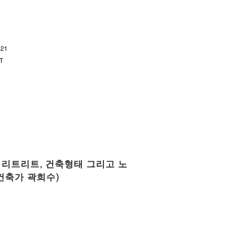
021
T
유 리트리트, 건축형태 그리고 노
건축가 곽희수)