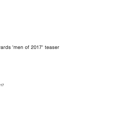
rds 'men of 2017' teaser
017