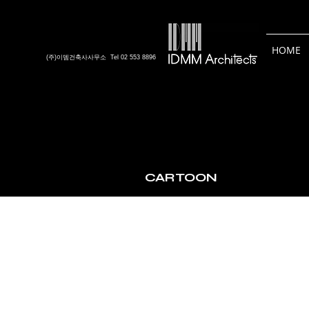
HOME
(주)이뎀건축사사무소 Tel 02 553 8896
CARTOON
shall we?
2013.10.
건
축
사
협
회
지