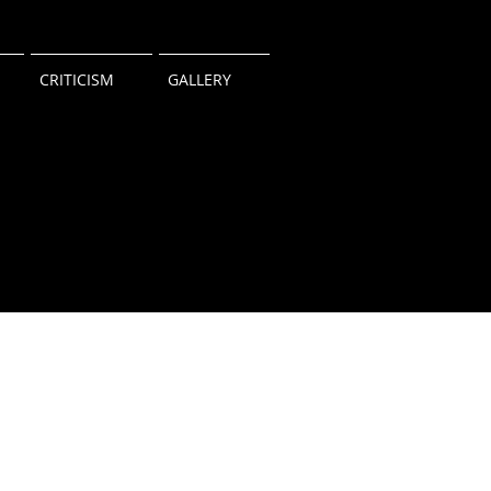
CRITICISM
GALLERY
작아지는 건축 #1
2013.04.
건
축
사
협
회
지