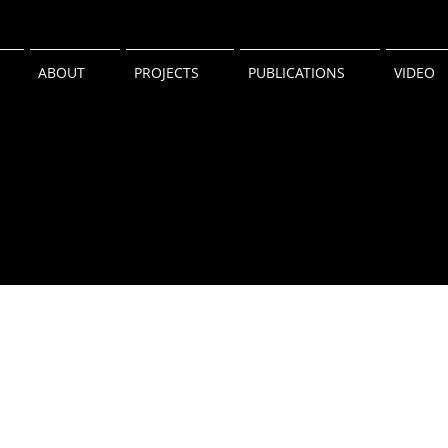
ABOUT
PROJECTS
PUBLICATIONS
VIDEO
작아지는 건축 #2
UIA 서울세계건축대회
2013.07.
2013.01.
건
건
축
축
사
사
협
협
회
회
지
지